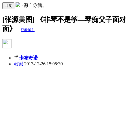
»源自你我。
回复
[张源美图] 《非琴不是筝—琴痴父子面对
面》
只看楼主
#
1
卡布奇诺
收藏
2013-12-26 15:05:30