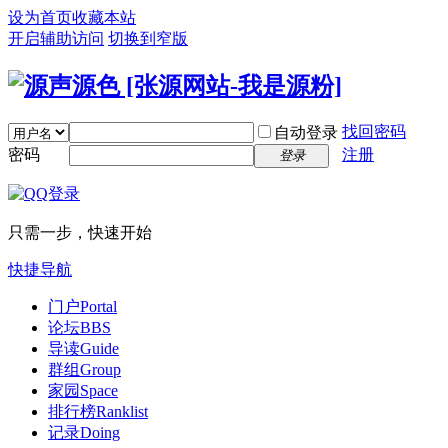
设为首页
收藏本站
开启辅助访问
切换到窄版
找回密码
自动登录
密码
注册
登录
只需一步，快速开始
快捷导航
门户
Portal
论坛
BBS
导读
Guide
群组
Group
家园
Space
排行榜
Ranklist
记录
Doing