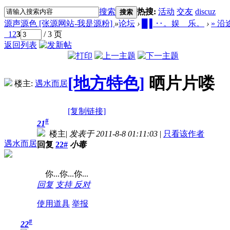
搜索
热搜:
活动
交友
discuz
搜索
源声源色 [张源网站-我是源粉]
»
论坛
›
█ ▌‥。娱__乐。
›
» 
1
2
3
/ 3 页
返回列表
[地方特色]
晒片片喽
楼主:
遇水而居
[复制链接]
#
21
楼主
|
发表于 2011-8-8 01:11:03
|
只看该作者
遇水而居
回复
22#
小毒
你...你...你...
回复
支持
反对
使用道具
举报
#
22