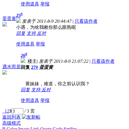
使用道具
举报
#
25
蛋蛋黄
发表于 2011-8-9 20:44:47
|
只看该作者
小遇，为啥我瞅你那么眼熟呢
回复
支持
反对
使用道具
举报
#
26
楼主
|
发表于 2011-8-9 21:07:22
|
只看该作者
遇水而居
回复
27#
蛋蛋黄
黄妹妹，难道，你之前认识我？
回复
支持
反对
使用道具
举报
1
2
3
/ 3 页
返回列表
高级模式
B
Color
Image
Link
Quote
Code
Smilies