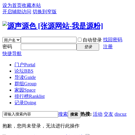
设为首页
收藏本站
开启辅助访问
切换到窄版
找回密码
自动登录
密码
注册
登录
快捷导航
门户
Portal
论坛
BBS
导读
Guide
群组
Group
家园
Space
排行榜
Ranklist
记录
Doing
搜索
热搜:
活动
交友
discuz
搜索
抱歉，您尚未登录，无法进行此操作