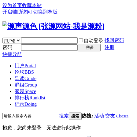
设为首页
收藏本站
开启辅助访问
切换到窄版
找回密码
自动登录
密码
注册
登录
快捷导航
门户
Portal
论坛
BBS
导读
Guide
群组
Group
家园
Space
排行榜
Ranklist
记录
Doing
搜索
热搜:
活动
交友
discuz
搜索
抱歉，您尚未登录，无法进行此操作