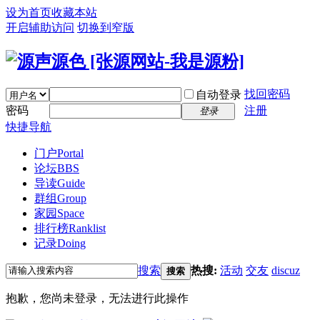
设为首页
收藏本站
开启辅助访问
切换到窄版
找回密码
自动登录
密码
注册
登录
快捷导航
门户
Portal
论坛
BBS
导读
Guide
群组
Group
家园
Space
排行榜
Ranklist
记录
Doing
搜索
热搜:
活动
交友
discuz
搜索
抱歉，您尚未登录，无法进行此操作