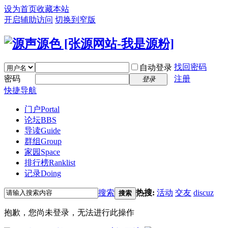
设为首页
收藏本站
开启辅助访问
切换到窄版
找回密码
自动登录
密码
注册
登录
快捷导航
门户
Portal
论坛
BBS
导读
Guide
群组
Group
家园
Space
排行榜
Ranklist
记录
Doing
搜索
热搜:
活动
交友
discuz
搜索
抱歉，您尚未登录，无法进行此操作