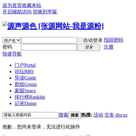
设为首页
收藏本站
开启辅助访问
切换到窄版
找回密码
自动登录
密码
注册
登录
快捷导航
门户
Portal
论坛
BBS
导读
Guide
群组
Group
家园
Space
排行榜
Ranklist
记录
Doing
搜索
热搜:
活动
交友
discuz
搜索
抱歉，您尚未登录，无法进行此操作