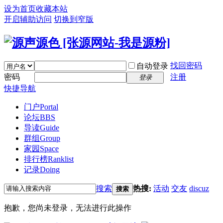
设为首页
收藏本站
开启辅助访问
切换到窄版
找回密码
自动登录
密码
注册
登录
快捷导航
门户
Portal
论坛
BBS
导读
Guide
群组
Group
家园
Space
排行榜
Ranklist
记录
Doing
搜索
热搜:
活动
交友
discuz
搜索
抱歉，您尚未登录，无法进行此操作