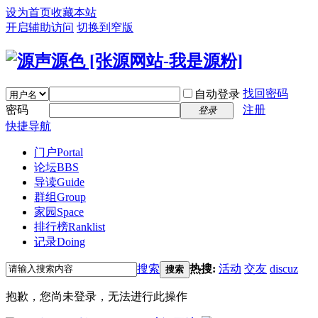
设为首页
收藏本站
开启辅助访问
切换到窄版
找回密码
自动登录
密码
注册
登录
快捷导航
门户
Portal
论坛
BBS
导读
Guide
群组
Group
家园
Space
排行榜
Ranklist
记录
Doing
搜索
热搜:
活动
交友
discuz
搜索
抱歉，您尚未登录，无法进行此操作