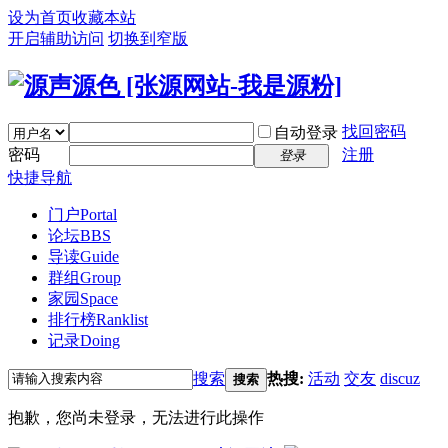
设为首页
收藏本站
开启辅助访问
切换到窄版
找回密码
自动登录
密码
注册
登录
快捷导航
门户
Portal
论坛
BBS
导读
Guide
群组
Group
家园
Space
排行榜
Ranklist
记录
Doing
搜索
热搜:
活动
交友
discuz
搜索
抱歉，您尚未登录，无法进行此操作