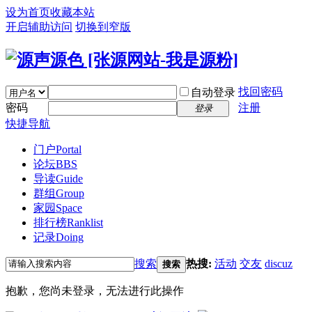
设为首页
收藏本站
开启辅助访问
切换到窄版
找回密码
自动登录
密码
注册
登录
快捷导航
门户
Portal
论坛
BBS
导读
Guide
群组
Group
家园
Space
排行榜
Ranklist
记录
Doing
搜索
热搜:
活动
交友
discuz
搜索
抱歉，您尚未登录，无法进行此操作