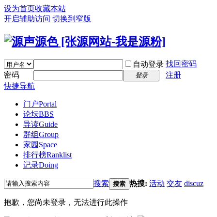
设为首页
收藏本站
开启辅助访问
切换到窄版
找回密码
自动登录
密码
注册
登录
快捷导航
门户
Portal
论坛
BBS
导读
Guide
群组
Group
家园
Space
排行榜
Ranklist
记录
Doing
搜索
热搜:
活动
交友
discuz
搜索
抱歉，您尚未登录，无法进行此操作