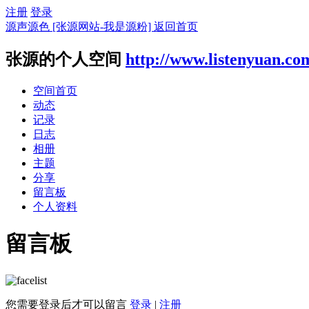
注册
登录
源声源色 [张源网站-我是源粉]
返回首页
张源的个人空间
http://www.listenyuan.co
空间首页
动态
记录
日志
相册
主题
分享
留言板
个人资料
留言板
您需要登录后才可以留言
登录
|
注册