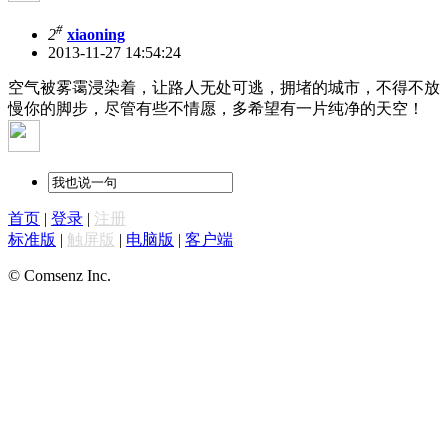
#
2
xiaoning
2013-11-27 14:54:24
空气被雾霭浸染着，让路人无处可逃，拥堵的城市，不得不放
慢你的脚步，尽管有些不情愿，多希望有一片纯净的天空！
首页
|
登录
|
注册
标准版
|
触屏版
|
电脑版
|
客户端
© Comsenz Inc.