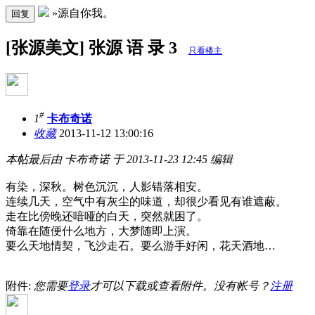
»源自你我。
回复
[张源美文] 张源 语 录 3
只看楼主
#
1
卡布奇诺
收藏
2013-11-12 13:00:16
本帖最后由 卡布奇诺 于 2013-11-23 12:45 编辑
有染，深秋。树色沉沉，人影错落相安。
连续几天，空气中有灰尘的味道，却很少看见有谁遮蔽。
走在比傍晚还喑哑的白天，突然就困了。
倚靠在随便什么地方，大梦随即上演。
要么天地情契，飞沙走石。要么游手好闲，花天酒地…
附件:
您需要
登录
才可以下载或查看附件。没有帐号？
注册