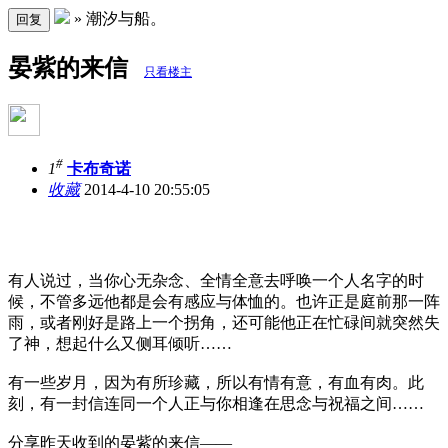
» 潮汐与船。
回复
晏紫的来信
只看楼主
#
1
卡布奇诺
收藏
2014-4-10 20:55:05
有人说过，当你心无杂念、全情全意去呼唤一个人名字的时
候，不管多远他都是会有感应与体恤的。也许正是庭前那一阵
雨，或者刚好是路上一个拐角，还可能他正在忙碌间就突然失
了神，想起什么又侧耳倾听……
有一些岁月，因为有所珍藏，所以有情有意，有血有肉。此
刻，有一封信连同一个人正与你相逢在思念与祝福之间……
分享昨天收到的晏紫的来信——