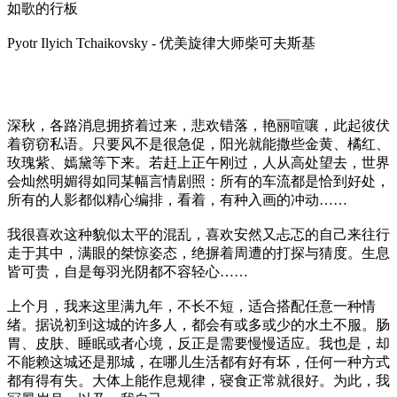
如歌的行板
Pyotr Ilyich Tchaikovsky - 优美旋律大师柴可夫斯基
深秋，各路消息拥挤着过来，悲欢错落，艳丽喧嚷，此起彼伏
着窃窃私语。只要风不是很急促，阳光就能撒些金黄、橘红、
玫瑰紫、嫣黛等下来。若赶上正午刚过，人从高处望去，世界
会灿然明媚得如同某幅言情剧照：所有的车流都是恰到好处，
所有的人影都似精心编排，看着，有种入画的冲动……
我很喜欢这种貌似太平的混乱，喜欢安然又忐忑的自己来往行
走于其中，满眼的桀惊姿态，绝摒着周遭的打探与猜度。生息
皆可贵，自是每羽光阴都不容轻心……
上个月，我来这里满九年，不长不短，适合搭配任意一种情
绪。据说初到这城的许多人，都会有或多或少的水土不服。肠
胃、皮肤、睡眠或者心境，反正是需要慢慢适应。我也是，却
不能赖这城还是那城，在哪儿生活都有好有坏，任何一种方式
都有得有失。大体上能作息规律，寝食正常就很好。为此，我