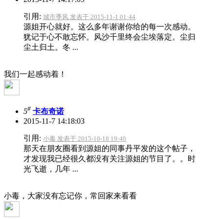
引用:
城市季风 发表于 2015-11-1 01:44
源姐开心就好。这么多年谢谢你给的每一次感动。
犹记于心不敢忘怀。风沙千里终会尘埃落定。尘归
尘土归土。冬 ...
我们一起感动着！
#
5
卡布奇诺
2015-11-7 14:18:03
引用:
小毒 发表于 2015-10-18 19:40
那天在朋友圈看到源姐的同事丹平发的这个帖子，
才发现我已经很久都没有关注源姐的节目了。。时
光飞逝，几年 ...
小毒，大家没有忘记你，常回家来看看