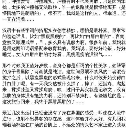
向，冲撞爱情，冲撞现实。冲撞有时不代表勇敢，只是因为笨
拙，太多的冲撞都无法取胜，唯一的退路就是懵懵地离开（是
懵懵地不是萌萌的）。很不巧，我就是这样的人。很幸运，还
一直存活着……
汉语中有些字词的搭配实在创意精妙，哪怕是最朴素、最家常
的嘴边话儿。比如“黑瘦黑瘦的”，再比如“白胖白胖的”，言简
意赅又顺理成章，且，多么具有说服力啊。很多年前，我妈就
是用这两组词语搭配来教育我的。我妈说，要好好吃饭，好好
睡觉，女人白胖白胖的才好看，黑瘦黑瘦的没福气……
那个时候我正值好岁数，全身心都是所谓的个性美学，倔犟犟
的身子骨里除了诗画就是纯洁。这世间最弱不禁风的二者混合
搅拌之后，以黑瘦黑瘦的形式呈现出来。什么时候开始变得白
胖白胖了呢。有一天我突然被什么拱了，摔了，还挺疼。爬起
来，揉揉膝盖又揉揉肩膀，唉，过日子其实就是记叙文，没有
脂肪的身体没有抵抗力啊，还特别不禁摔打。有些尴尬的是，
这次旅行回来，我终于黑胖黑胖的了……
最近几次出远门已经全没有了身在异国的感受，即使在人流中
逆行，也刷不出异客的存在感，这种体验并不太好。有几回我
端着酒杯坐在广场的台阶上，不远处的街头艺术家正进入茶歇