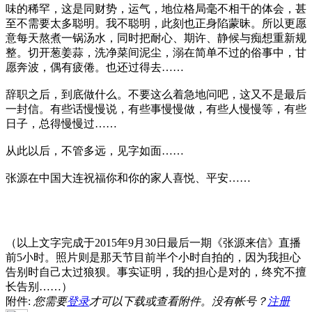
味的稀罕，这是同财势，运气，地位格局毫不相干的体会，甚
至不需要太多聪明。我不聪明，此刻也正身陷蒙昧。所以更愿
意每天熬煮一锅汤水，同时把耐心、期许、静候与痴想重新规
整。切开葱姜蒜，洗净菜间泥尘，溺在简单不过的俗事中，甘
愿奔波，偶有疲倦。也还过得去……
辞职之后，到底做什么。不要这么着急地问吧，这又不是最后
一封信。有些话慢慢说，有些事慢慢做，有些人慢慢等，有些
日子，总得慢慢过……
从此以后，不管多远，见字如面……
张源在中国大连祝福你和你的家人喜悦、平安……
（以上文字完成于2015年9月30日最后一期《张源来信》直播
前5小时。照片则是那天节目前半个小时自拍的，因为我担心
告别时自己太过狼狈。事实证明，我的担心是对的，终究不擅
长告别……）
附件:
您需要
登录
才可以下载或查看附件。没有帐号？
注册