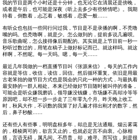
我的节目是两个小时还是十分钟，也无论它在清晨还是傍晚，
或者是午后，也可能是深夜（听上去多少有些矫情吧）。我期
待着，倒数着，忐忑着，敏感着，恋爱一般……
有听众也包括一些同行问过我，节目是不是录播的啊，不秃噜
嘴的吗。也秃噜啊，就是少。怎么做到的，提前多说几遍呗。
音乐歌曲呢，怎么接得像后期配的。其实就是上节目前一秒一
秒听过数过的，用笔在稿子上做好标记而已。就这样吗。就这
样啊，不然呢。每一天吗。嗯，每一天……
最近几年我做的一档直播节目叫《张源来信》，每天的工作内
容就是等信，收信，读信，回信。然后循环重复。依旧是用最
古老笨拙的做节目方式也是我会的只此一种的方式，与最执着
最安静的一群人相处。本来已经做好节目随时被叫停的准备，
可能会是听众嫌我磨叽，领导嫌没钱赚，市场嫌不高却冷等等
原因吧，却不想一步一步走了三年零九个月。昨天晚上收工
时，秋风大作，不识数的我算了好几遍才得出刚才的数字，然
后，鼻子秒酸……
还有些人有些事，明明盘桓多年，却总是无法通顺。烟云雾霭
的，模棱两可的，欲言又止的，也就必定言不由衷。心脉相
搭，言语无碍，属凡间。不昂贵，却，难寻。而写信，则是很