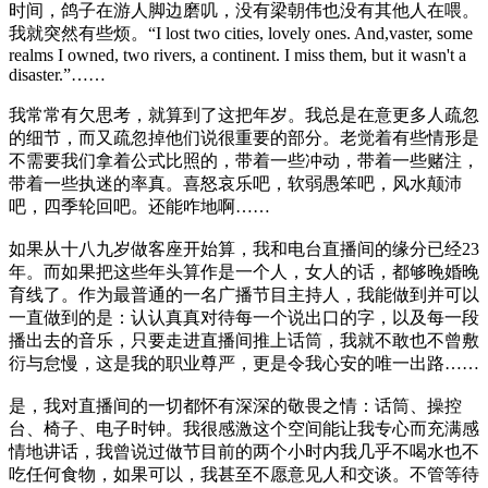
时间，鸽子在游人脚边磨叽，没有梁朝伟也没有其他人在喂。
我就突然有些烦。“I lost two cities, lovely ones. And,vaster, some
realms I owned, two rivers, a continent. I miss them, but it wasn't a
disaster.”……
我常常有欠思考，就算到了这把年岁。我总是在意更多人疏忽
的细节，而又疏忽掉他们说很重要的部分。老觉着有些情形是
不需要我们拿着公式比照的，带着一些冲动，带着一些赌注，
带着一些执迷的率真。喜怒哀乐吧，软弱愚笨吧，风水颠沛
吧，四季轮回吧。还能咋地啊……
如果从十八九岁做客座开始算，我和电台直播间的缘分已经23
年。而如果把这些年头算作是一个人，女人的话，都够晚婚晚
育线了。作为最普通的一名广播节目主持人，我能做到并可以
一直做到的是：认认真真对待每一个说出口的字，以及每一段
播出去的音乐，只要走进直播间推上话筒，我就不敢也不曾敷
衍与怠慢，这是我的职业尊严，更是令我心安的唯一出路……
是，我对直播间的一切都怀有深深的敬畏之情：话筒、操控
台、椅子、电子时钟。我很感激这个空间能让我专心而充满感
情地讲话，我曾说过做节目前的两个小时内我几乎不喝水也不
吃任何食物，如果可以，我甚至不愿意见人和交谈。不管等待