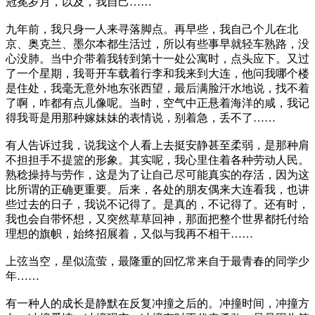
冠冕岁月，以及，我自己……
九年前，我只身一人来寻落脚点。再早些，我自己个儿在北
京、奥克兰、墨尔本都生活过，所以有些事早就轻车熟路，没
心没肺。当中介带着我转到第十一处公寓时，点头应下。又过
了一个星期，我哥开车载着行李和我来到大连，他问我哪个楼
是住处，我毫无意外地东张西望，最后满脸汗水地说，找不着
了啊，咋都有点儿像呢。当时，空气中正悬着海洋的咸，我记
得我哥是用那种嫁妹妹的表情说，别着急，丢不了……
有人告诉过我，说我这个人看上去挺安静甚至柔弱，是那种肩
不担担手不提篮的形象。其实呢，我心里住着各种劳动人民。
熟稔操持与劳作，这是为了让自己尽可能真实的存活，因为这
比所谓的正确更重要。后来，各处的朋友偶来大连看我，也讲
些过去的日子，我说不记得了。是真的，不记得了。还有时，
我也会自带怀想，又突然草草回神，那面把整个世界都托付给
理想的旗帜，始终招展着，又似与我再不相干……
上弦当空，星似流萤，最隆重的回忆常来自于最青春的同学少
年……
有一种人的成长是静默在反复冲撞之后的。冲撞时间，冲撞方