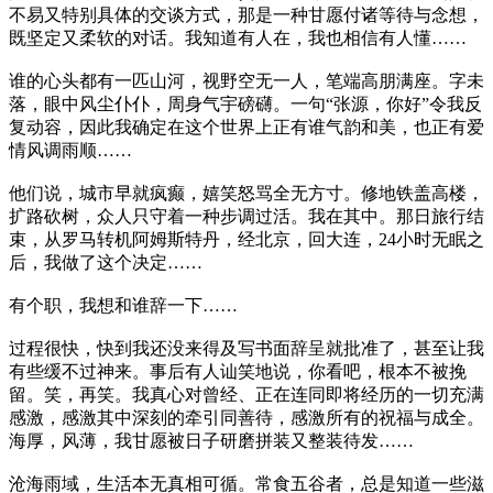
不易又特别具体的交谈方式，那是一种甘愿付诸等待与念想，
既坚定又柔软的对话。我知道有人在，我也相信有人懂……
谁的心头都有一匹山河，视野空无一人，笔端高朋满座。字未
落，眼中风尘仆仆，周身气宇磅礴。一句“张源，你好”令我反
复动容，因此我确定在这个世界上正有谁气韵和美，也正有爱
情风调雨顺……
他们说，城市早就疯癫，嬉笑怒骂全无方寸。修地铁盖高楼，
扩路砍树，众人只守着一种步调过活。我在其中。那日旅行结
束，从罗马转机阿姆斯特丹，经北京，回大连，24小时无眠之
后，我做了这个决定……
有个职，我想和谁辞一下……
过程很快，快到我还没来得及写书面辞呈就批准了，甚至让我
有些缓不过神来。事后有人讪笑地说，你看吧，根本不被挽
留。笑，再笑。我真心对曾经、正在连同即将经历的一切充满
感激，感激其中深刻的牵引同善待，感激所有的祝福与成全。
海厚，风薄，我甘愿被日子研磨拼装又整装待发……
沧海雨域，生活本无真相可循。常食五谷者，总是知道一些滋