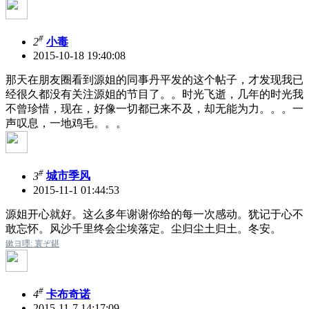
#
2
小毒
2015-10-18 19:40:08
那天在朋友圈看到源姐的同事丹平发的这个帖子，才发现我已
经很久都没有关注源姐的节目了。。时光飞逝，几年的时光我
不曾珍惜，现在，好像一切都已来不及，却无能为力。。。一
声叹息，一地鸡毛。。。
#
3
城市季风
2015-11-1 01:44:53
源姐开心就好。这么多年谢谢你给的每一次感动。犹记于心不
敢忘怀。风沙千里终会尘埃落定。尘归尘土归土。冬安。
鏉ヨ嚜: 寰ぞ鍖
#
4
卡布奇诺
2015-11-7 14:17:09